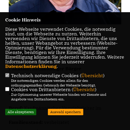
Cookie Hinweis
Diese Webseite verwendet Cookies, die notwendig
Wolfgang Proxa
sind, um die Webseite zu nutzen. Weiterhin
verwenden wir Dienste von Drittanbietern, die uns
helfen, unser Webangebot zu verbessern (Website-
Optmierung). Für die Verwendung bestimmter
Kontakt
Dienste, benötigen wir Ihre Einwilligung. Ihre
Einwilligung können Sie jederzeit widerrufen. Weitere
Informationen finden Sie in unserer
Datenschutzerklärung
.
Funktion: Sachkundiger Bürger
Technisch notwendige Cookies (
Übersicht
)
E-Mail schreiben
Die notwendigen Cookies werden allein für den
ordnungsgemäßen Gebrauch der Webseite benötigt.
Cookies von Drittanbietern (
Übersicht
)
Zur Person
Zur Optimierung unserer Webseite binden wir Dienste und
Angebote von Drittanbietern ein.
Beruf:
Kaufmännischer Vertriebsleiter im
Alle akzeptieren
Auswahl speichern
Ruhestand
Familienstand:
verheiratet